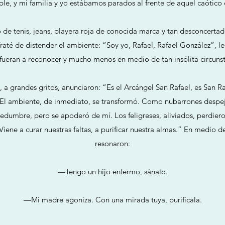
ble, y mi familia y yo estábamos parados al frente de aquel caótico 
de tenis, jeans, playera roja de conocida marca y tan desconcertad
Traté de distender el ambiente: “Soy yo, Rafael, Rafael González”, l
 fueran a reconocer y mucho menos en medio de tan insólita circunst
, a grandes gritos, anunciaron: “Es el Arcángel San Rafael, es San Ra
” El ambiente, de inmediato, se transformó. Como nubarrones despej
edumbre, pero se apoderó de mí. Los feligreses, aliviados, perdier
ene a curar nuestras faltas, a purificar nuestra almas.” En medio de 
resonaron:
—Tengo un hijo enfermo, sánalo.
—Mi madre agoniza. Con una mirada tuya, purifícala.