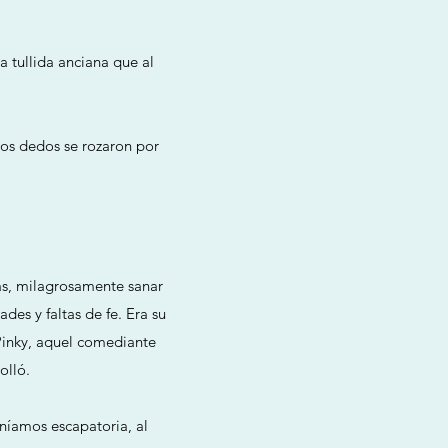
 tullida anciana que al
ros dedos se rozaron por
as, milagrosamente sanar
des y faltas de fe. Era su
 Pinky, aquel comediante
olló.
eníamos escapatoria, al