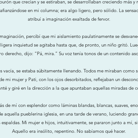
burón que crecían y se estiraban, se desarrollaban creciendo más y
afianzándose en mi columna; era algo ligero, pero sólido. La sensac
atribuí a imaginación exaltada de fervor.
imaginación, percibí que mi aislamiento paulatinamente se desvanec
ligera inquietud se agitaba hasta que, de pronto, un niño gritó. Lu
 derecho, dijo: “Pá, mira.” Su voz tenía tonos de un contenido a
tes vacía, se estaba súbitamente llenando. Todos me miraban como si
s de mi mujer y Pati, con los ojos desorbitados, reflejaban un desco
anté y giré en la dirección a la que apuntaban aquellas miradas de c
ás de mí con esplendor como láminas blandas, blancas, suaves, enor
 aquella pueblerina iglesia, en una tarde de verano, luciendo gra
espaldas. Mi mujer e hijos, intuitivamente, se pararon junto a mí, s
Aquello era insólito, repentino. No sabíamos qué hacer.