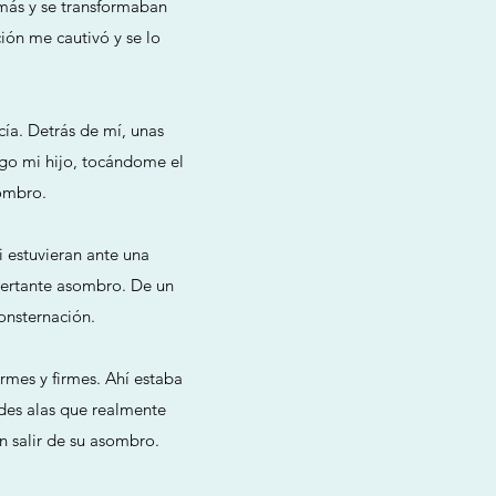
 más y se transformaban
ión me cautivó y se lo
ía. Detrás de mí, unas
ego mi hijo, tocándome el
sombro.
 estuvieran ante una
ncertante asombro. De un
onsternación.
mes y firmes. Ahí estaba
ndes alas que realmente
in salir de su asombro.