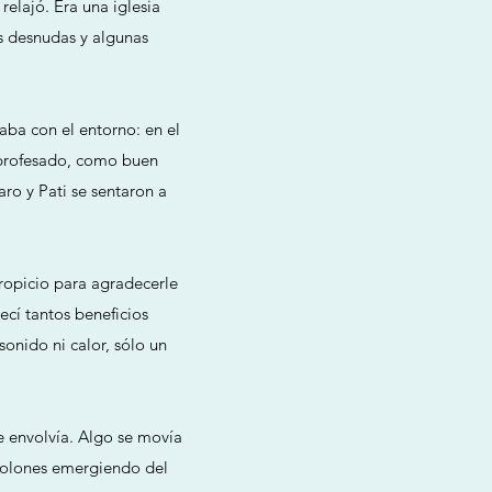
relajó. Era una iglesia
s desnudas y algunas
taba con el entorno: en el
 profesado, como buen
ro y Pati se sentaron a
ropicio para agradecerle
ecí tantos beneficios
sonido ni calor, sólo un
e envolvía. Algo se movía
spolones emergiendo del