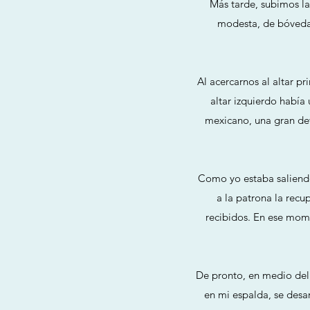
Más tarde, subimos la 
modesta, de bóveda 
Al acercarnos al altar pr
altar izquierdo habí
mexicano, una gran dev
Como yo estaba saliendo
a la patrona la recu
recibidos. En ese momen
De pronto, en medio del 
en mi espalda, se desa