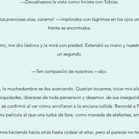
—Devuélvenos la vista como hiciste con Tobías.
s preciosas alas, cúrame! —imploraba con lágrimas en los ojos una
frente se encontraba.
to, me dio lástima y la miré con piedad. Extendió su mano y nuest
un segundo.
—Ten compasión de nosotros —dijo.
, la muchedumbre se iba acercando. Querían tocarme, tocar mis al
niquidades, liberarse de toda perversión y desamor, de sus insegurida
se confirmó al ver cómo arrollaron a la anciana tullida. Recordé a
na película al que una turba de fans, como manada de elefantes, arr
imos haciendo hacia atrás hasta rodear el altar, pero al parecer no t