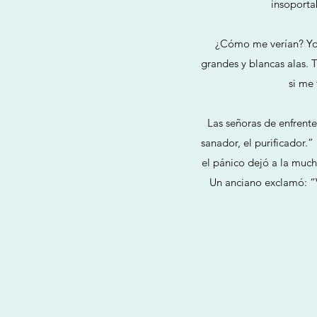
insoporta
¿Cómo me verían? Yo 
grandes y blancas alas. 
si me
Las señoras de enfrente
sanador, el purificador.
el pánico dejó a la much
Un anciano exclamó: “Vi