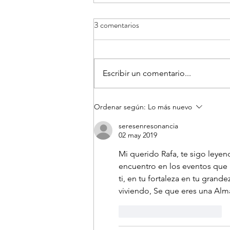
3 comentarios
Escribir un comentario...
Hola! Soy Rafael Govela
Ordenar según:
Lo más nuevo
seresenresonancia
02 may 2019
Mi querido Rafa, te sigo leyen
encuentro en los eventos que 
ti, en tu fortaleza en tu gran
viviendo, Se que eres una Alm
Me gusta
Reaccionar