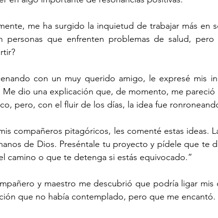
ente, me ha surgido la inquietud de trabajar más en se
n personas que enfrenten problemas de salud, pero 
tir?
enando con un muy querido amigo, le expresé mis in
g. Me dio una explicación que, de momento, me pareció 
o, pero, con el fluir de los días, la idea fue ronronean
is compañeros pitagóricos, les comenté estas ideas. La
anos de Dios. Preséntale tu proyecto y pídele que te dé
 el camino o que te detenga si estás equivocado.” 
compañero y maestro me descubrió que podría ligar mis 
opción que no había contemplado, pero que me encantó.