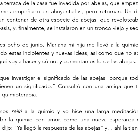
 terraza de la casa fue invadida por abejas, que empeza
os empeñado en ahuyentarlas, pero retornan. Un día, 
n centenar de otra especie de abejas, que revoloteaba
s, y, finalmente, se instalaron en un tronco viejo y seco
s ocho de junio, Mariana mi hija me llevó a la quimiot
ndo estas incipientes y nuevas ideas, así como que no a
qué voy a hacer y cómo, y comentamos lo de las abejas.
que investigar el significado de las abejas, porque tod
enen un significado.” Consultó con una amiga que tie
la quimioterapia.
mos 
reiki
 a la quimio y yo hice una larga meditació
ibir la quimio con amor, como una nueva esperanza d
dijo: “Ya llegó la respuesta de las abejas” y… ahí la tien