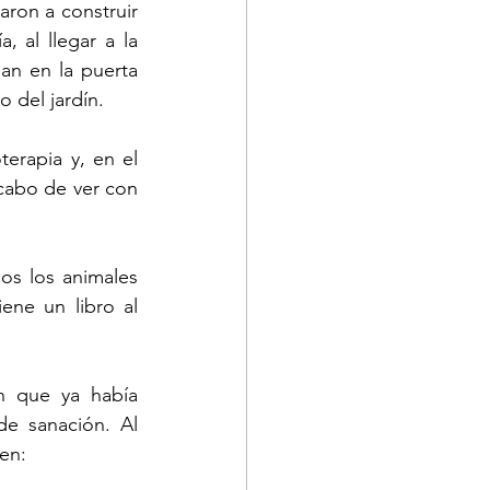
ron a construir 
al llegar a la 
n en la puerta 
 del jardín. 
erapia y, en el 
cabo de ver con 
os los animales 
ne un libro al 
n que ya había 
e sanación. Al 
en: 