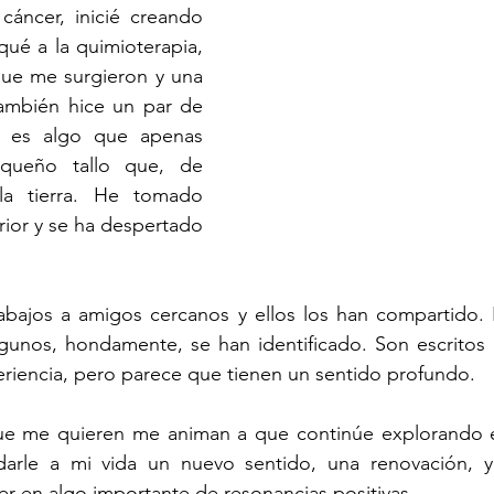
áncer, inicié creando 
é a la quimioterapia, 
ue me surgieron y una 
ambién hice un par de 
, es algo que apenas 
ueño tallo que, de 
a tierra. He tomado 
rior y se ha despertado 
abajos a amigos cercanos y ellos los han compartido. 
unos, hondamente, se han identificado. Son escritos 
riencia, pero parece que tienen un sentido profundo. 
e me quieren me animan a que continúe explorando e
arle a mi vida un nuevo sentido, una renovación, y 
er en algo importante de resonancias positivas.