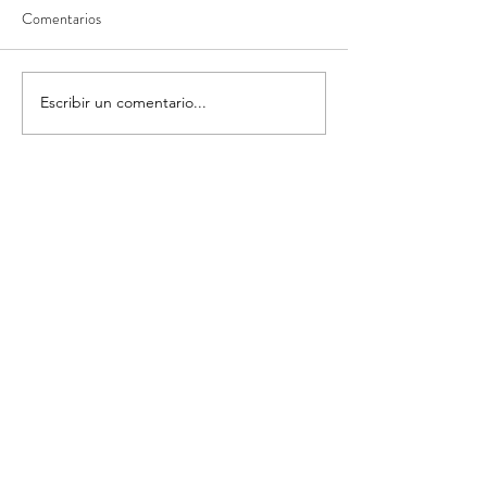
Comentarios
La historia.
Mi autorretrato
Escribir un comentario...