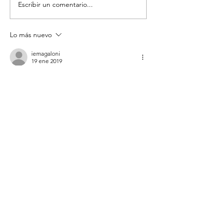
Escribir un comentario...
Lo más nuevo
iemagaloni
19 ene 2019
Querido Rafa- Tu sonrisa y estos mensajes 
trascienden la vida y la muerte. Siempre 
estarán con nosotros. Como tú. Gracias 
Rafa. 
Me gusta
Reaccionar
rgsgalaz
18 ene 2019
Hola yo también túve cancer me encanto lo 
que escribiste lo comparto convencida de 
lo fuerte que fue para mi la vida en ese 
tiempo y el enriquecimiento que surgió de 
la aceptación de la enfermedad, que me 