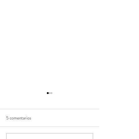
5 comentarios
Los albores.
Mi autorretrato